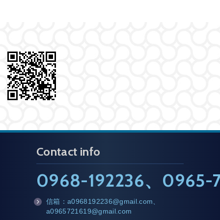
Contact info
0968-192236
、
0965-7
信箱：
a0968192236@gmail.com
、
m
a0965721619@gmail.com
ail