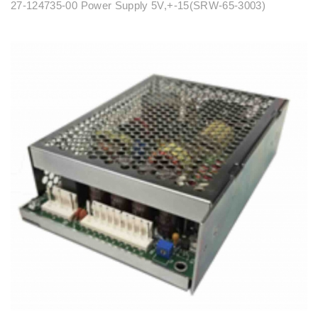
27-124735-00 Power Supply 5V,+-15(SRW-65-3003)