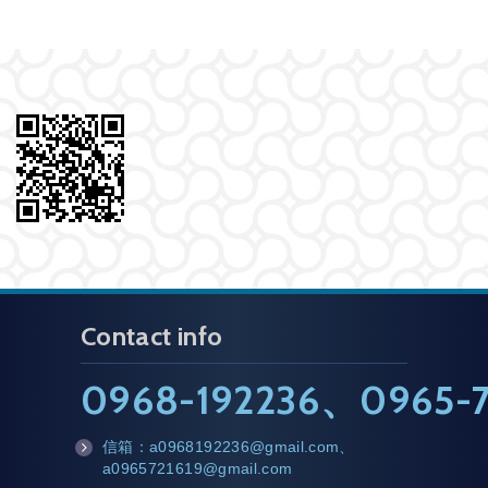
Contact info
0968-192236
、
0965-7
信箱：
a0968192236@gmail.com
、
m
a0965721619@gmail.com
ail